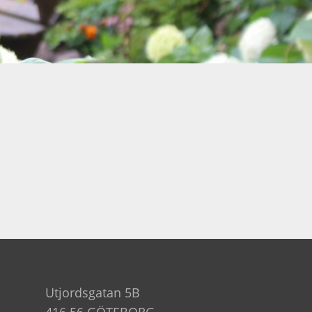
Utjordsgatan 5B
416 56 GÖTEBORG