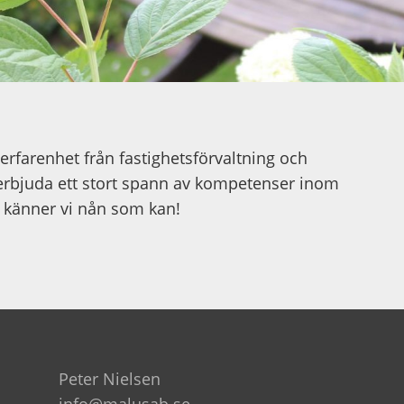
rfarenhet från fastighetsförvaltning och
 erbjuda ett stort spann av kompetenser inom
va känner vi nån som kan!
Peter Nielsen
info@malusab.se